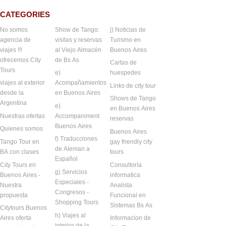
CATEGORIES
No somos
Show de Tango:
j) Noticias de
agencia de
visitas y reservas
Turismo en
viajes !!!
al Viejo Almacén
Buenos Aires
ofrecemos City
de Bs As
Cartas de
Tours
e)
huespedes
viajes al exterior
Acompañamientos
Links de city tour
desde la
en Buenos Aires
Shows de Tango
Argentina
e)
en Buenos Aires
Nuestras ofertas
Accompaniment
reservas
Buenos Aires
Quienes somos
Buenos Aires
f) Traducciones
Tango Tour en
gay friendly city
de Aleman a
BA con clases
tours
Español
City Tours en
Consultoría
g) Servicios
Buenos Aires -
informatica
Especiales -
Nuestra
Analista
Congresos -
propuesta
Funcional en
Shopping Tours
Sistemas Bs As
Citytours Buenos
h) Viajes al
Aires oferta
Informacion de
interior de la