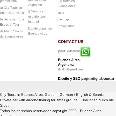
promocional
City Tours en
Argentina
Buenos Aires
a) City Tours en
i) Cursos en
Buenos Aires full
Links
español por
b) Delta del Tigre
Site map
Internet
Especial Tour
Contáctenos
Donde dormir en
d) Tango Shows
Buenos Aires
de Buenos Aires
CONTACT US
(54911)54085304
Buenos Aires
Argentina
ridakri@gmail.com
Diseño y SEO paginadigital.com.ar
City Tours in Buenos Aires, Guide in German / English & Spanish -
Private car with airconditioning for small groups. Fuhrungen durch die
Stadt.
Todos los derechos reservados copyright 2009.- Buenos Aires