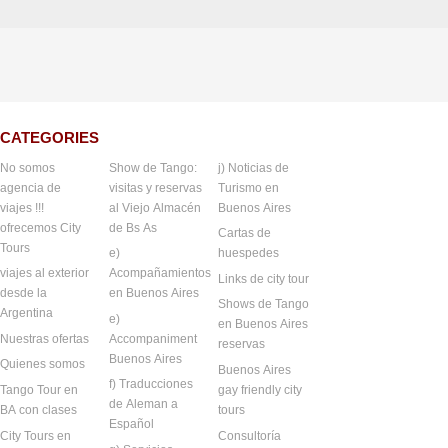
CATEGORIES
No somos
Show de Tango:
j) Noticias de
agencia de
visitas y reservas
Turismo en
viajes !!!
al Viejo Almacén
Buenos Aires
ofrecemos City
de Bs As
Cartas de
Tours
e)
huespedes
viajes al exterior
Acompañamientos
Links de city tour
desde la
en Buenos Aires
Shows de Tango
Argentina
e)
en Buenos Aires
Nuestras ofertas
Accompaniment
reservas
Buenos Aires
Quienes somos
Buenos Aires
f) Traducciones
Tango Tour en
gay friendly city
de Aleman a
BA con clases
tours
Español
City Tours en
Consultoría