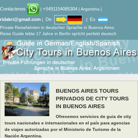
Contáctenos
+5491154085304
|
| Argentina |
ridakri@gmail.com
De
Es
|
|
Private Reisefahrten in deutscher Sprache in Buenos Aires.
Reise Guide lebte 17 Jahre in Berlín sprIcht perfekt deutsch
BUENOS AIRES TOURS
PRIVADOS DE CITY TOURS
IN BUENOS AIRES
Ofrecemos servicios de guia de city
tours nacionales e internacionales en el país para agencias
de viajes autorizadas por el Ministerio de Turismo de la
Nación Argentina.