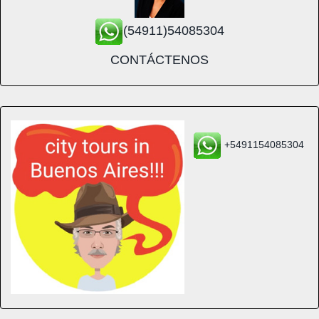
(54911)54085304
CONTÁCTENOS
+5491154085304