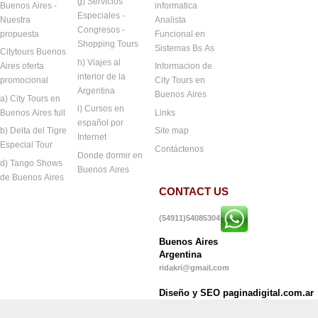
g) Servicios
Buenos Aires -
informatica
Especiales -
Nuestra
Analista
Congresos -
propuesta
Funcional en
Shopping Tours
Sistemas Bs As
Citytours Buenos
h) Viajes al
Aires oferta
Informacion de
interior de la
promocional
City Tours en
Argentina
Buenos Aires
a) City Tours en
i) Cursos en
Buenos Aires full
Links
español por
b) Delta del Tigre
Site map
Internet
Especial Tour
Contáctenos
Donde dormir en
d) Tango Shows
Buenos Aires
de Buenos Aires
CONTACT US
(54911)54085304
Buenos Aires
Argentina
ridakri@gmail.com
Diseño y SEO paginadigital.com.ar